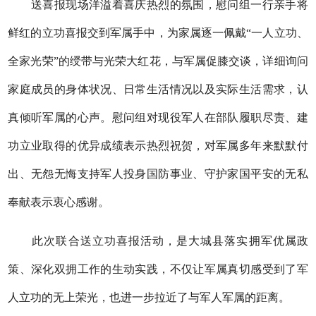
送喜报现场洋溢着喜庆热烈的氛围，慰问组一行亲手将
鲜红的立功喜报交到军属手中，为家属逐一佩戴“一人立功、
全家光荣”的绶带与光荣大红花，与军属促膝交谈，详细询问
家庭成员的身体状况、日常生活情况以及实际生活需求，认
真倾听军属的心声。慰问组对现役军人在部队履职尽责、建
功立业取得的优异成绩表示热烈祝贺，对军属多年来默默付
出、无怨无悔支持军人投身国防事业、守护家国平安的无私
奉献表示衷心感谢。
此次联合送立功喜报活动，是大城县落实拥军优属政
策、深化双拥工作的生动实践，不仅让军属真切感受到了军
人立功的无上荣光，也进一步拉近了与军人军属的距离。