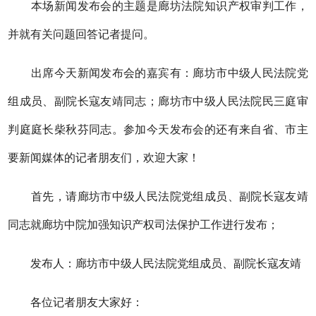
本场新闻发布会的
主题是廊坊法院
知识产权
审判工作，
并就有关问题回答记者提问。
出席今天新闻发布会的
嘉宾
有
：廊坊
市
中级人民法院
党
组成员、副
院长
寇友靖
同志；廊坊
市
中级人民法院民三庭审
判庭庭长
柴秋芬
同志。
参加今天发布会的还有来自省、市主
要新闻媒体的记者朋
友们，欢迎大家！
首先，请
廊坊
市
中级人民法院
党组成员、副院长
寇友靖
同志
就廊坊中院加强
知识产权
司法保护工作
进行发布
；
发布人：
廊坊
市
中级人民法院
党组成员、副院长
寇友靖
各位记者朋友大家好：