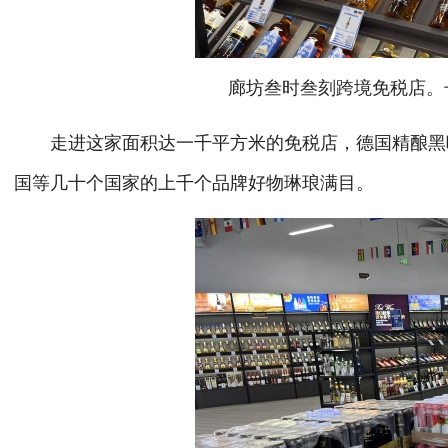
廊坊叁时叁刻跨境免税店。长
走进这家面积达一千平方米的免税店，德国精酿黑啤
国等几十个国家的上千个品牌好物琳琅满目。