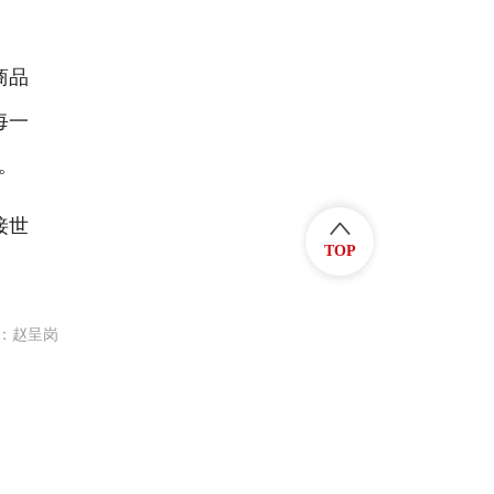
商品
每一
。
接世
TOP
：赵呈岗