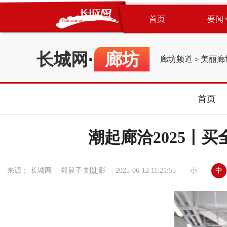
首页
要闻
长城网
·
廊坊
廊坊频道
美丽廊
>
首页
潮起廊洽2025丨买
小
中
来源： 长城网 郑晨子 刘婕影
2025-06-12 11:21:55