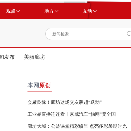
观点
地方
互动
闻发布
美丽廊坊
本网
原创
会聚良缘！廊坊这场交友趴超“跃动”
工业品直播连连看丨京威汽车“触网”卖全国
廊坊大城：公益课堂精彩纷呈 点亮多彩暑期时光