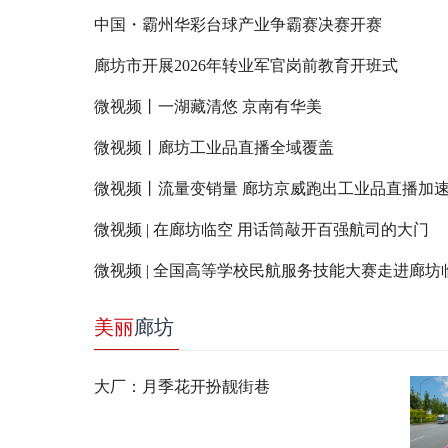
中国・霸州华彩台球产业争霸赛决赛开赛
廊坊市开展2026年转业军官岗前教育开班式
微视频丨一湖藏清悠 京南有华美
微视频丨廊坊工业品直播全域覆盖
微视频丨流量变销量 廊坊京威跑出工业品直播加
微视频 | 在廊坊临空 用话筒敲开百强航司的大门
微视频 | 全国高等学校民航服务技能大赛走进廊坊
美丽
廊坊
大厂：月季花开扮靓街巷