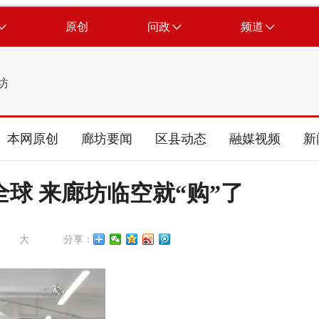
原创
问政
频道
坊
本网原创
廊坊要闻
区县动态
融媒视频
新
全球 来廊坊临空就“购”了
大
分享：