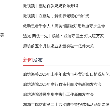
微视频｜燕达百岁奶奶欢乐开唱
微视频｜在燕达，解锁养老暖心“食”光
救助患者千余人！廊坊“熊猫侠”用热血守护生命
美
追光·两优一先丨杨旭：戎装守国土 灯火暖万家
廊坊前五个月快递业务量突破十亿件大关
新闻
发布
廊坊海关2026年上半年廊坊市外贸进出口情况新
廊坊法院2025年度行政审判白皮书新闻发布会
廊坊法院涉民生集中执行工作新闻发布会
2026年廊坊市第二十六次防空警报试鸣活动新闻