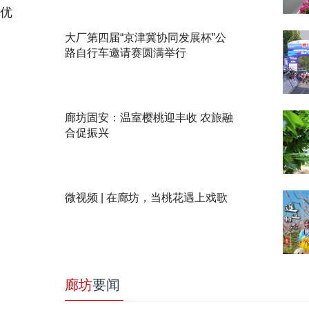
的优
大厂第四届“京津冀协同发展杯”公
路自行车邀请赛圆满举行
廊坊固安：温室樱桃迎丰收 农旅融
合促振兴
微视频 | 在廊坊，当桃花遇上戏歌
廊坊
要闻