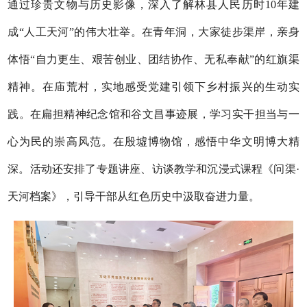
通过珍贵文物与历史影像，深入了解林县人民历时10年建
成“人工天河”的伟大壮举。在青年洞，大家徒步渠岸，亲身
体悟“自力更生、艰苦创业、团结协作、无私奉献”的红旗渠
精神。在庙荒村，实地感受党建引领下乡村振兴的生动实
践。在扁担精神纪念馆和谷文昌事迹展，学习实干担当与一
心为民的崇高风范。在殷墟博物馆，感悟中华文明博大精
深。活动还安排了专题讲座、访谈教学和沉浸式课程《问渠·
天河档案》，引导干部从红色历史中汲取奋进力量。