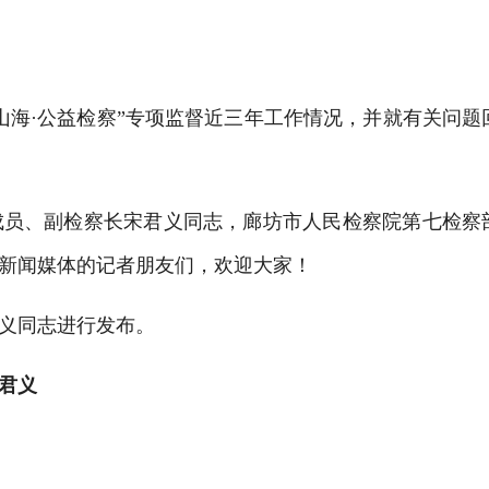
山海·公益检察”专项监督近三年
工作
情况
，
并就有关问题
成员、副检察长
宋君义
同志
，
廊坊
市人民检察院
第
七
检察
新闻媒体的记者朋友们
，欢迎大家！
义
同志进行发布。
君义