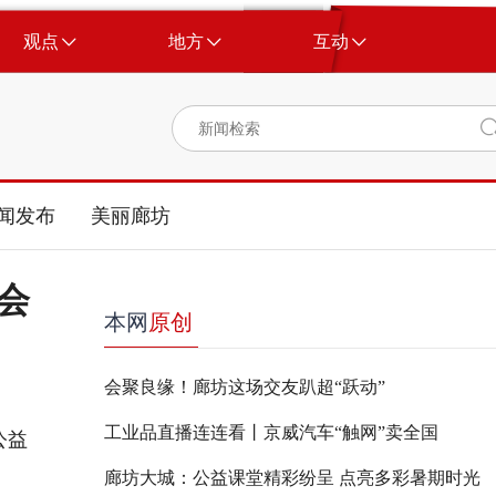
观点
地方
互动
闻发布
美丽廊坊
会
本网
原创
会聚良缘！廊坊这场交友趴超“跃动”
工业品直播连连看丨京威汽车“触网”卖全国
公益
廊坊大城：公益课堂精彩纷呈 点亮多彩暑期时光