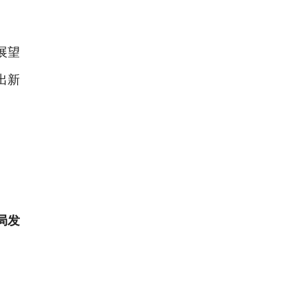
展望
出
新
局发