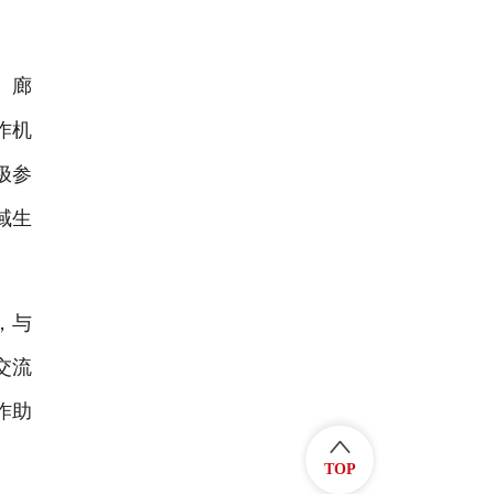
。廊
作机
极参
域生
，与
交流
作助
TOP