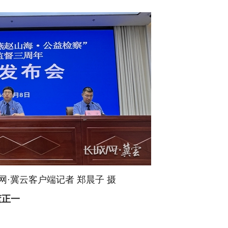
·冀云客户端记者 郑晨子 摄
董正一