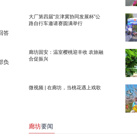
大厂第四届“京津冀协同发展杯”公
路自行车邀请赛圆满举行
回答
廊坊固安：温室樱桃迎丰收 农旅融
合促振兴
部
负
微视频 | 在廊坊，当桃花遇上戏歌
廊坊
要闻