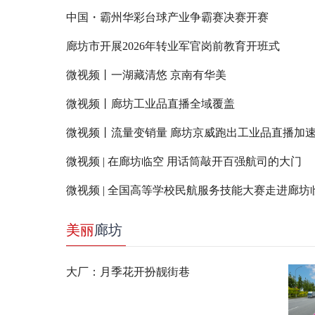
中国・霸州华彩台球产业争霸赛决赛开赛
廊坊市开展2026年转业军官岗前教育开班式
微视频丨一湖藏清悠 京南有华美
微视频丨廊坊工业品直播全域覆盖
微视频丨流量变销量 廊坊京威跑出工业品直播加
微视频 | 在廊坊临空 用话筒敲开百强航司的大门
微视频 | 全国高等学校民航服务技能大赛走进廊坊
美丽
廊坊
大厂：月季花开扮靓街巷