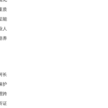
案质
证能
业人
培养
河长
保护
理跨
听证