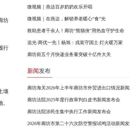
微视频｜燕达百岁奶奶欢乐开唱
微视频｜在燕达，解锁养老暖心“食”光
廊坊
救助患者千余人！廊坊“熊猫侠”用热血守护生命
追光·两优一先丨杨旭：戎装守国土 灯火暖万家
履行
廊坊前五个月快递业务量突破十亿件大关
新闻
发布
廊坊海关2026年上半年廊坊市外贸进出口情况新
土壤
廊坊法院2025年度行政审判白皮书新闻发布会
地、
廊坊法院涉民生集中执行工作新闻发布会
2026年廊坊市第二十六次防空警报试鸣活动新闻