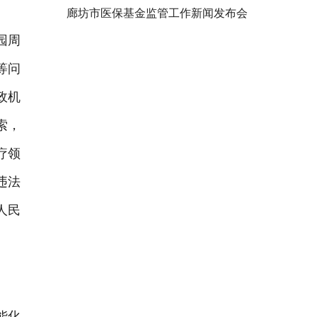
廊坊市医保基金监管工作新闻发布会
园周
等问
政机
索，
疗领
违法
人民
能化