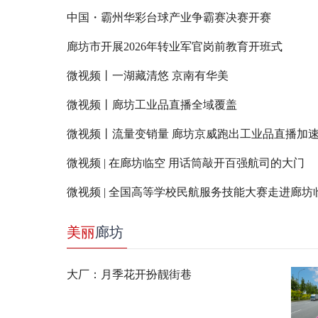
中国・霸州华彩台球产业争霸赛决赛开赛
廊坊市开展2026年转业军官岗前教育开班式
微视频丨一湖藏清悠 京南有华美
微视频丨廊坊工业品直播全域覆盖
微视频丨流量变销量 廊坊京威跑出工业品直播加
微视频 | 在廊坊临空 用话筒敲开百强航司的大门
微视频 | 全国高等学校民航服务技能大赛走进廊坊
美丽
廊坊
大厂：月季花开扮靓街巷