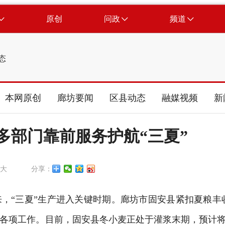
原创
问政
频道
态
本网原创
廊坊要闻
区县动态
融媒视频
新
多部门靠前服务护航“三夏”
大
分享：
，“三夏”生产进入关键时期。廊坊市固安县紧扣夏粮丰
各项工作。目前，固安县冬小麦正处于灌浆末期，预计将