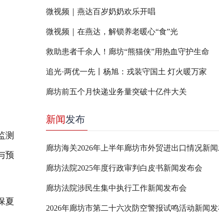
微视频｜燕达百岁奶奶欢乐开唱
微视频｜在燕达，解锁养老暖心“食”光
救助患者千余人！廊坊“熊猫侠”用热血守护生命
追光·两优一先丨杨旭：戎装守国土 灯火暖万家
廊坊前五个月快递业务量突破十亿件大关
新闻
发布
监测
廊坊海关2026年上半年廊坊市外贸进出口情况新
与预
廊坊法院2025年度行政审判白皮书新闻发布会
廊坊法院涉民生集中执行工作新闻发布会
保夏
2026年廊坊市第二十六次防空警报试鸣活动新闻