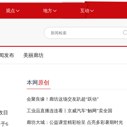
观点
地方
互动
闻发布
美丽廊坊
本网
原创
会聚良缘！廊坊这场交友趴超“跃动”
工业品直播连连看丨京威汽车“触网”卖全国
收目
廊坊大城：公益课堂精彩纷呈 点亮多彩暑期时光
于6