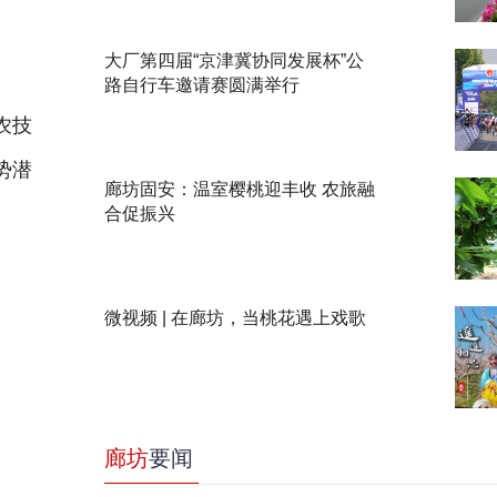
大厂第四届“京津冀协同发展杯”公
路自行车邀请赛圆满举行
农技
势潜
廊坊固安：温室樱桃迎丰收 农旅融
合促振兴
微视频 | 在廊坊，当桃花遇上戏歌
廊坊
要闻