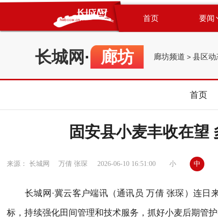
首页
要闻
长城网
·
廊坊
廊坊频道
县区动
>
首页
固安县小麦丰收在望 
小
中
来源： 长城网 万倩 张琛
2026-06-10 16:51:00
长城网·冀云客户端讯（通讯员 万倩 张琛）连日来
标，持续强化田间管理和技术服务，抓好小麦后期管护